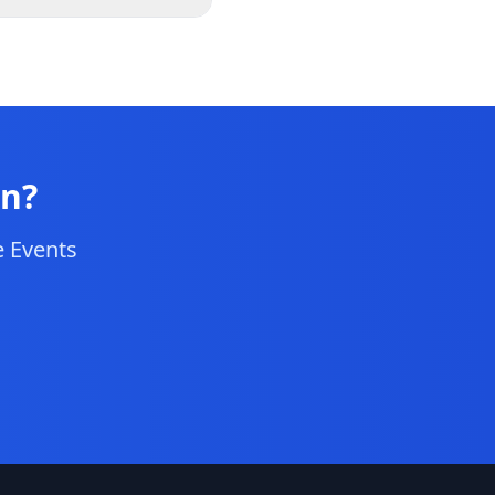
ut. Ob 10 oder 1.000
t. Das
 die Verwaltung von
en?
e Events