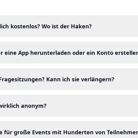
lich kostenlos? Wo ist der Haken?
00% kostenlos – keine versteckten Kosten, keine Abonneme
en Haken. Wir glauben, dass jeder Zugang zu großartigen P
 eine App herunterladen oder ein Konto erstelle
ie können unbegrenzt Fragesitzungen erstellen, ohne zu be
nen einfach den Link oder scannen den QR-Code – kein App
ne E-Mail erforderlich. Sie können sofort Fragen stellen 
Fragesitzungen? Kann ich sie verlängern?
rden und maximiert die Publikumsbeteiligung.
matisch 48 Stunden nach der Erstellung ab. Das hält die P
 längere Sitzung benötigen, erstellen Sie einfach eine neue
 wirklich anonym?
eniger als 10 Sekunden und ist völlig kostenlos.
verfolgen nicht, wer Fragen stellt oder wie abgestimmt wird
 IP-Protokollierung zur Zuordnung. Das fördert ehrliches E
 für große Events mit Hunderten von Teilnehme
h zurückhaltende Teilnehmer wohl fühlen, Fragen zu stellen.