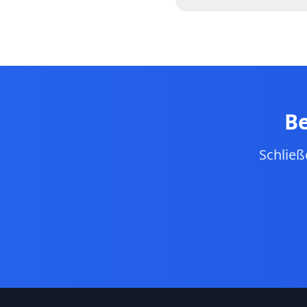
Absolut! AskQueue ist
Teilnehmer – Fragen u
Abstimmungssystem br
Fragerunden mit hohe
Be
Schließ