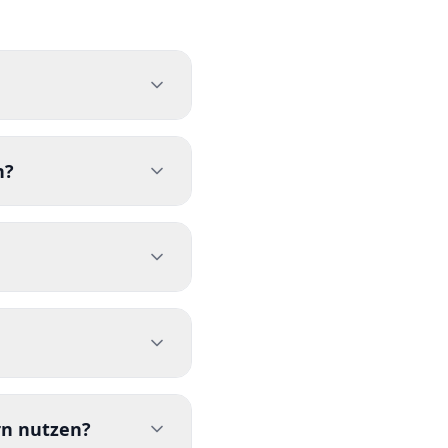
nts, keine Premium-
ublikums-Engagement-
n?
zahlen oder ein Konto
-Download, keine
und anonym abstimmen.
lattform sauber und
, wenn die aktuelle
. Keine Cookies, kein
ngagement und stellt
rn nutzen?