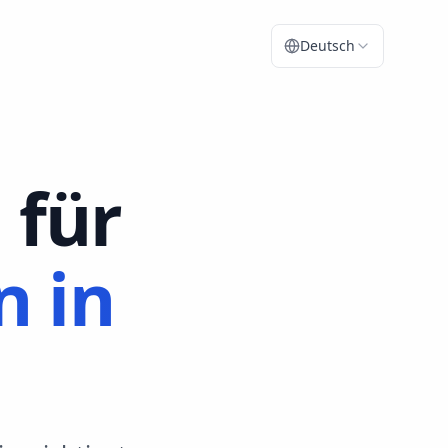
Deutsch
 für
n in