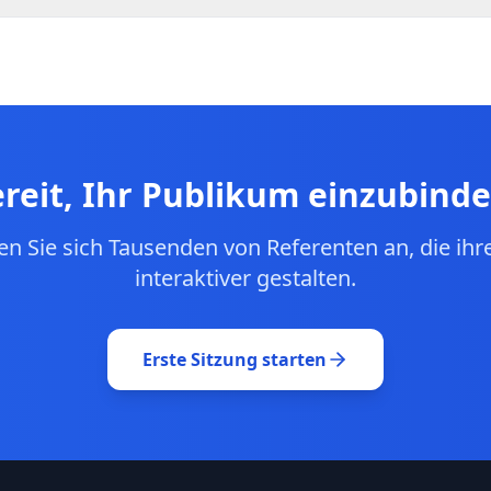
 für große Zielgruppen mit Echtzeit-Synchronisierung geba
nd Stimmen werden sofort auf allen Geräten synchronisier
ingt automatisch die beliebtesten Fragen nach oben, was
m Volumen erleichtert.
reit, Ihr Publikum einzubind
en Sie sich Tausenden von Referenten an, die ihr
interaktiver gestalten.
Erste Sitzung starten