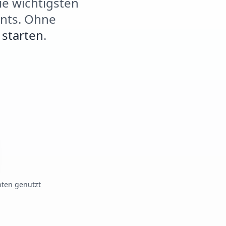
ie wichtigsten
ents. Ohne
starten
.
nten genutzt