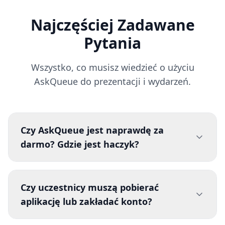
Najczęściej Zadawane
Pytania
Wszystko, co musisz wiedzieć o użyciu
AskQueue do prezentacji i wydarzeń.
Czy AskQueue jest naprawdę za
darmo? Gdzie jest haczyk?
Tak, AskQueue jest w 100% za darmo bez
ukrytych kosztów, subskrypcji czy planów
Czy uczestnicy muszą pobierać
premium. Nie ma haczyka - wierzymy, że każdy
aplikację lub zakładać konto?
powinien mieć dostęp do świetnych narzędzi do
angażowania publiczności. Możesz tworzyć