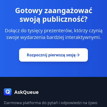
urządzeniach. System głosowania naturalnie
Gotowy zaangażować
wysuwa na górę najpopularniejsze pytania,
swoją publiczność?
ułatwiając zarządzanie sesjami z dużą ilością
pytań.
Dołącz do tysięcy prezenterów, którzy czynią
swoje wydarzenia bardziej interaktywnymi.
Rozpocznij pierwszą sesję
AskQueue
Darmowa platforma do pytań i odpowiedzi na żywo