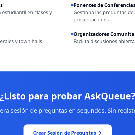
es
Ponentes de Conferencia
 estudiantil en clases y
Gestiona las preguntas del
presentaciones
Organizadores Comunita
rales y town halls
Facilita discusiones abiert
¿Listo para probar AskQueue
era sesión de preguntas en segundos. Sin regist
Crear Sesión de Preguntas