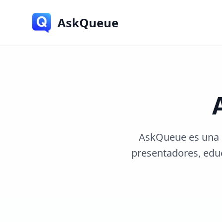
AskQueue
AskQueue es una p
presentadores, educ